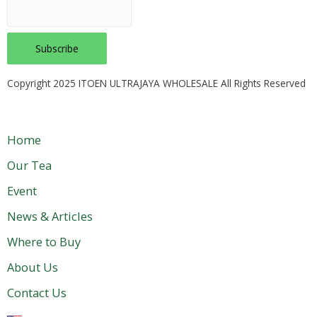
Copyright 2025 ITOEN ULTRAJAYA WHOLESALE All Rights Reserved
Home
Our Tea
Event
News & Articles
Where to Buy
About Us
Contact Us