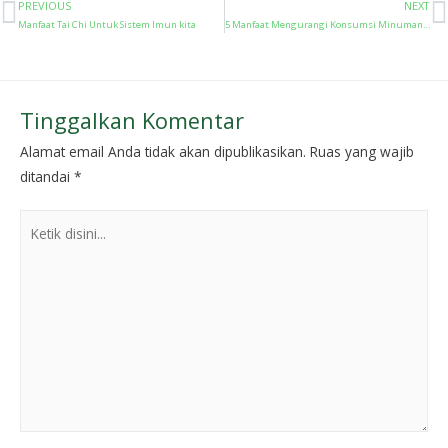
PREVIOUS
NEXT
Manfaat Tai Chi Untuk Sistem Imun kita
5 Manfaat Mengurangi Konsumsi Minuman Manis, Ternyata Dahsyat!
Tinggalkan Komentar
Alamat email Anda tidak akan dipublikasikan.
Ruas yang wajib
ditandai
*