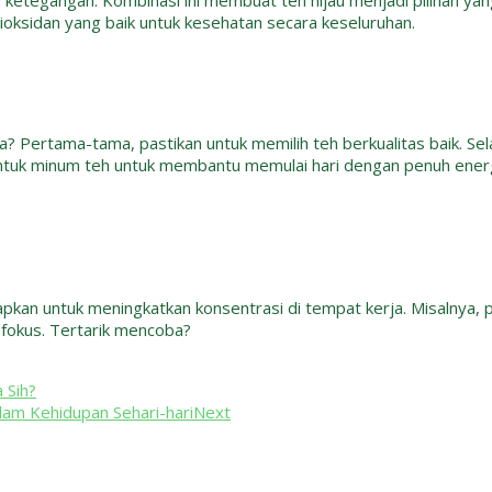
ketegangan. Kombinasi ini membuat teh hijau menjadi pilihan yan
ntioksidan yang baik untuk kesehatan secara keseluruhan.
 Pertama-tama, pastikan untuk memilih teh berkualitas baik. Selai
untuk minum teh untuk membantu memulai hari dengan penuh energi
pkan untuk meningkatkan konsentrasi di tempat kerja. Misalnya, p
fokus.
Tertarik mencoba?
 Sih?
lam Kehidupan Sehari-hari
Next