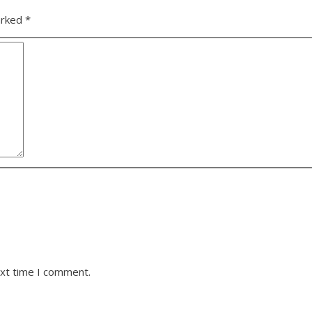
arked
*
ext time I comment.