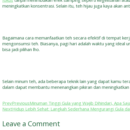
fokus
tanpa menimbulkan efek samping seperti kegelisahan atau 
meningkatkan konsentrasi. Selain itu, teh hijau juga kaya akan a
Bagaimana cara memanfaatkan teh secara efektif di tempat kerja?
mengonsumsi teh. Biasanya, pagi hari adalah waktu yang ideal 
bisa jadi pilihan lho.
Selain minum teh, ada beberapa teknik lain yang dapat kamu tera
dalam dapat membantu menenangkan pikiran dan meningkatkan 
Prev
Previous
Minuman Tinggi Gula yang Wajib Dihindari, Apa Saja
Next
Hidup Lebih Sehat: Langkah Sederhana Mengurangi Gula da
Leave a Comment