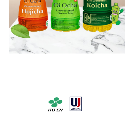
Pabrik Teh No. 1 di Jepang dengan pelopor dan pabrik susu
susu UHT No. 1 di Indonesia * Berdasarkan unit penjualan