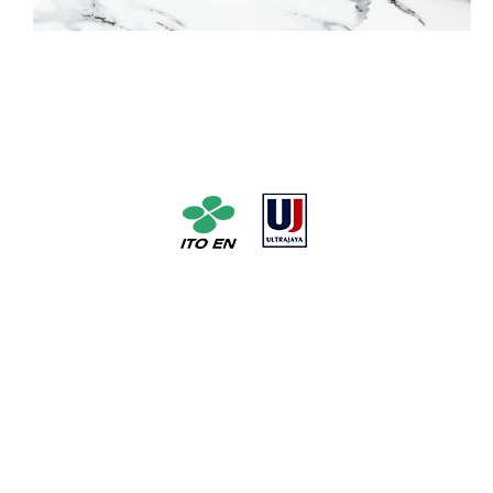
No. 1 Tea Company Manufacturer in Japan with pioneer
and milk manufacture UHT milk No. 1 in Indonesia *Based
on unit sales from January to December 2016 (Copyright
@2016 Inryou Souken)
Social Media