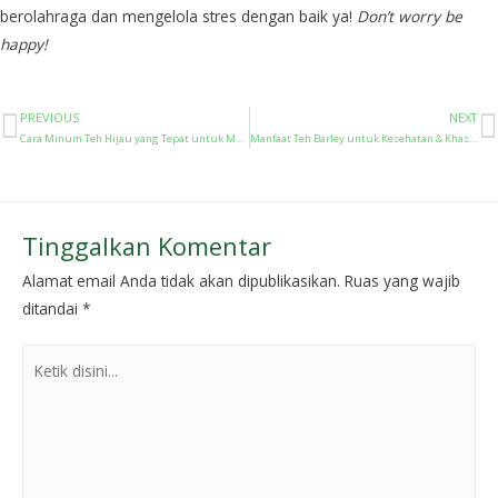
berolahraga dan mengelola stres dengan baik ya!
Don’t worry be
happy!
PREVIOUS
NEXT
Cara Minum Teh Hijau yang Tepat untuk Mendapatkan Manfaat Maksimal
Manfaat Teh Barley untuk Kesehatan & Khasiatnya bagi Tubuh
Tinggalkan Komentar
Alamat email Anda tidak akan dipublikasikan.
Ruas yang wajib
ditandai
*