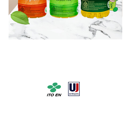
Pabrik Teh No. 1 di Jepang dengan pelopor dan pabrik susu
susu UHT No. 1 di Indonesia * Berdasarkan unit penjualan
dari Januari hingga Desember 2016 (Hak Cipta @ 2016
Inryou Souken)