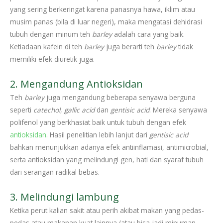
yang sering berkeringat karena panasnya hawa, iklim atau
musim panas (bila di luar negeri), maka mengatasi dehidrasi
tubuh dengan minum teh
barley
adalah cara yang baik.
Ketiadaan kafein di teh
barley
juga berarti teh
barley
tidak
memiliki efek diuretik juga.
2. Mengandung Antioksidan
Teh
barley
juga mengandung beberapa senyawa berguna
seperti
catechol
,
gallic acid
dan
gentisic acid
. Mereka senyawa
polifenol yang berkhasiat baik untuk tubuh dengan efek
antioksidan
. Hasil penelitian lebih lanjut dari
gentisic acid
bahkan menunjukkan adanya efek antiinflamasi, antimicrobial,
serta antioksidan yang melindungi gen, hati dan syaraf tubuh
dari serangan radikal bebas.
3. Melindungi lambung
Ketika perut kalian sakit atau perih akibat makan yang pedas-
pedas atau makanan kuat lainnya (atau bisa jadi minuman