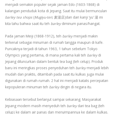
menjadi semakin populer sejak jaman Edo (1603-1868) di
kalangan penduduk kota di Jepang. Saat itu mulai bermunculan
barley tea shops
(
Mugiyu-ten
; 麦湯店)dan dari kanji ‘yu’ 湯 ini
kita tahu bahwa saat itu teh
barley
diminum panas/hangat.
Pada jaman Meiji (1868-1912), teh
barley
menjadi makin
terkenal sebagai minuman di rumah tangga maupun di kafe.
Puncaknya terjadi di tahun 1963, 1 tahun sebelum Tokyo
Olympics yang pertama, di mana pertama kali teh
barley
di
Jepang diluncurkan dalam bentuk tea bag (teh celup). Produk
baru ini meringkas proses penyeduhan teh
barley
menjadi lebih
mudah dan praktis, ditambah pada saat itu kulkas juga mulai
digunakan di rumah-rumah. 2 hal ini menjadi katalis percepatan
kepopuleran minuman teh
barley
dingin di negara itu.
Kebiasaan tersebut berlanjut sampai sekarang. Masyarakat
Jepang modern masih menyeduh teh
barley
dari tea bag (teh
celup) ke dalam air panas dan menyimpannya ke dalam kulkas.