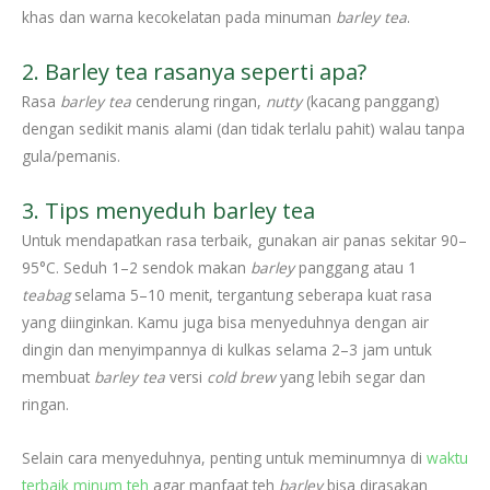
khas dan warna kecokelatan pada minuman
barley tea
.
2. Barley tea rasanya seperti apa?
Rasa
barley tea
cenderung ringan,
nutty
(kacang panggang)
dengan sedikit manis alami (dan tidak terlalu pahit) walau tanpa
gula/pemanis.
3. Tips menyeduh barley tea
Untuk mendapatkan rasa terbaik, gunakan air panas sekitar 90–
95°C. Seduh 1–2 sendok makan
barley
panggang atau 1
teabag
selama 5–10 menit, tergantung seberapa kuat rasa
yang diinginkan. Kamu juga bisa menyeduhnya dengan air
dingin dan menyimpannya di kulkas selama 2–3 jam untuk
membuat
barley tea
versi
cold brew
yang lebih segar dan
ringan.
Selain cara menyeduhnya, penting untuk meminumnya di
waktu
terbaik minum teh
agar manfaat teh
barley
bisa dirasakan