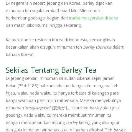
Di negara lain seperti Jepang dan Korea, barley dijadikan
minuman teh sejak berabad-abad lalu. Minuman ini
berkembang sebagai bagian dari
tradisi masyarakat di sana
dan masih dikonsumsi hingga sekarang.
Kalau kalian ke restoran Korea di Indonesia, kemungkinan
besar kalian akan disuguhi minuman teh
barley
(
boricha
dalam
bahasa Korea).
Sekilas Tentang
Barley Tea
Di Jepang sendiri, minuman ini sudah dikenal sejak jaman
Heian (794-1185) bahkan sebelum bangsa itu mengenal teh
hijau, walau pada waktu itu hanya terbatas di kalangan para
bangsawan dan pemimpin militer saja. Mereka menyebutnya
minuman ‘
mugi-kogashi
’ (麦焦がし; scorched
barley
atau jelai
gosong). Pada waktu itu mereka membuat minuman itu
dengan mencampurkan tepung
barley
kering yang disangrai
dan gula ke dalam air panas atau minuman alkohol. Teh
barley