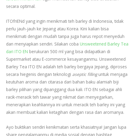
secara optimal.
ITOfriENd yang ingin menikmati teh barley di Indonesia, tidak
perlu jauh-jauh ke Jepang atau Korea. Kini kalian bisa
menikmati dengan mudah tanpa juga harus repot menyeduh
dan menyiapkan sendiri. Silakan coba
Unsweetened Barley Tea
dari ITO EN
berukuran 500 ml yang bisa didapatkan di
Supermarket atau E-commerce kesayanganmu. Unsweetened
Barley Tea ITO EN adalah teh barley bergaya Jepang, diproses
secara hiegenis dengan teknologi
aseptic filling
untuk menjaga
keutuhan aroma dan citarasa dari bahan baku alamiah biji
barley pilihan yang dipanggang dua kali. ITO EN sebagai ahli
racik-meracik teh tawar yang nikmat dan menyegarkan,
menerapkan keahliannya ini untuk meracik teh barley ini yang
akan membuat kalian ketagihan dengan rasa dan aromanya.
Ayo buktikan sendiri kenikmatan serta khasiatnya! Jangan lupa
share pengalamanmu di media sosial dengan hashtag