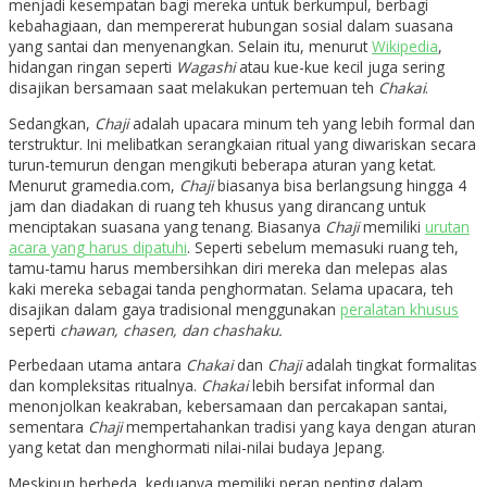
menjadi kesempatan bagi mereka untuk berkumpul, berbagi
kebahagiaan, dan mempererat hubungan sosial dalam suasana
yang santai dan menyenangkan.
Selain itu, menurut
Wikipedia
,
hidangan ringan seperti
Wagashi
atau kue-kue kecil juga sering
disajikan bersamaan saat melakukan pertemuan teh
Chakai
.
Sedangkan,
Chaji
adalah upacara minum teh yang lebih formal dan
terstruktur. Ini melibatkan serangkaian ritual yang diwariskan secara
turun-temurun dengan mengikuti beberapa aturan yang ketat.
Menurut gramedia.com,
Chaji
biasanya bisa berlangsung hingga 4
jam dan diadakan di ruang teh khusus yang dirancang untuk
menciptakan suasana yang tenang. Biasanya
Chaji
memiliki
urutan
acara yang harus dipatuhi
. Seperti sebelum memasuki ruang teh,
tamu-tamu harus membersihkan diri mereka dan melepas alas
kaki mereka sebagai tanda penghormatan. Selama upacara, teh
disajikan dalam gaya tradisional menggunakan
peralatan khusus
seperti
chawan, chasen, dan chashaku.
Perbedaan utama antara
Chakai
dan
Chaji
adalah tingkat formalitas
dan kompleksitas ritualnya.
Chakai
lebih bersifat informal dan
menonjolkan keakraban, kebersamaan dan percakapan santai,
sementara
Chaji
mempertahankan tradisi yang kaya dengan aturan
yang ketat dan menghormati nilai-nilai budaya Jepang.
Meskipun berbeda, keduanya memiliki peran penting dalam