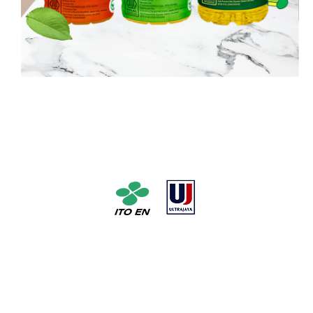
Pabrik Teh No. 1 di Jepang dengan pelopor dan pabrik susu
susu UHT No. 1 di Indonesia * Berdasarkan unit penjualan
dari Januari hingga Desember 2016 (Hak Cipta @ 2016
Inryou Souken)
Media Sosial