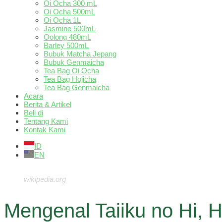
Oi Ocha 300 mL
Oi Ocha 500mL
Oi Ocha 1L
Jasmine 500mL
Oolong 480mL
Barley 500mL
Bubuk Matcha Jepang
Bubuk Genmaicha
Tea Bag Oi Ocha
Tea Bag Hojicha
Tea Bag Genmaicha
Acara
Berita & Artikel
Beli di
Tentang Kami
Kontak Kami
ID
EN
wikipedia.org
Mengenal Taiiku no Hi, 