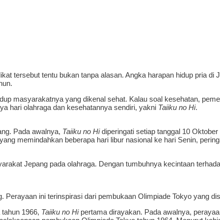
edikat tersebut tentu bukan tanpa alasan. Angka harapan hidup pria 
hun.
idup masyarakatnya yang dikenal sehat. Kalau soal kesehatan, pemerin
ya hari olahraga dan kesehatannya sendiri, yakni
Taiiku no Hi
.
ang. Pada awalnya,
Taiiku no Hi
diperingati setiap tanggal 10 Oktob
yang memindahkan beberapa hari libur nasional ke hari Senin, perin
rakat Jepang pada olahraga. Dengan tumbuhnya kecintaan terhadap 
. Perayaan ini terinspirasi dari pembukaan Olimpiade Tokyo yang di
 tahun 1966,
Taiiku no Hi
pertama dirayakan. Pada awalnya, peraya