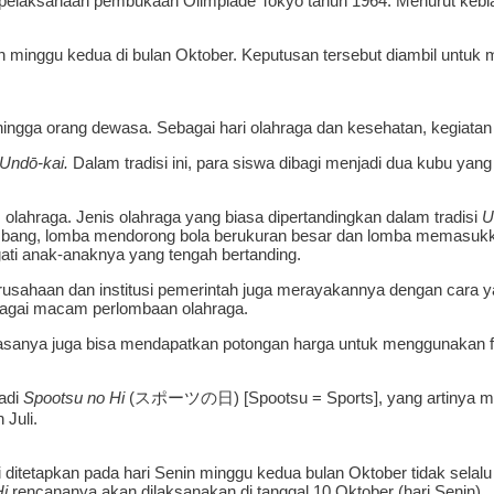
l pelaksanaan pembukaan Olimpiade Tokyo tahun 1964. Menurut kebia
n minggu kedua di bulan Oktober. Keputusan tersebut diambil untuk
ingga orang dewasa. Sebagai hari olahraga dan kesehatan, kegiatan 
Undō-kai.
Dalam tradisi ini, para siswa dibagi menjadi dua kubu yang
olahraga. Jenis olahraga yang biasa dipertandingkan dalam tradisi
U
k tambang, lomba mendorong bola berukuran besar dan lomba memasukka
gati anak-anaknya yang tengah bertanding.
erusahaan dan institusi pemerintah juga merayakannya dengan cara y
agai macam perlombaan olahraga.
sanya juga bisa mendapatkan potongan harga untuk menggunakan fasi
adi
Spootsu no Hi
(スポーツの日) [Spootsu = Sports], yang artinya masi
 Juli.
i ditetapkan pada hari Senin minggu kedua bulan Oktober tidak selalu
i
rencananya akan dilaksanakan di tanggal 10 Oktober (hari Senin).