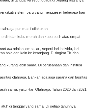
saan, di tanggal tersebut cuaca di Jepang biasanya
 mengikuti sistem baru yang menggeser beberapa hari
olahraga pun masif dilakukan.
 terdiri dari kubu merah dan kubu putih atau empat
ndō-kai
adalah lomba lari, seperti lari individu, lari
n bola dari kain ke keranjang. Di tingkat TK dan
ang kurang lebih sama. Di perusahaan dan institusi
litas olahraga. Bahkan ada juga sarana dan fasilitas
h sama, yaitu Hari Olahraga. Tahun 2020 dan 2021
 jatuh di tanggal yang sama. Di setiap tahunnya,