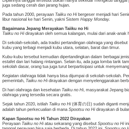
Dipilihnya tanggal tersebut bukan hanya sekedar mengikuti tangga
juga sedang cerah dan jarang hujan.
Pada tahun 2000, perayaan
Taiiku no Hi
bergeser menjadi hari Seni
libur nasional ke hari Senin, yakni Sistem
Happy Monday.
Bagaimana Jepang Merayakan Taiiku no Hi
Taiiku no Hi
dirayakan oleh semua kalangan, mulai dari anak-anak h
Di sekolah-sekolah, ada tradisi pertandingan olahraga yang disebut
kubu yang terbagi menjadi kubu utara, selatan, barat dan timur.
Kubu-kubu tersebut kemudian dipertandingkan dalam berbagai jenis 
estafet dan lari halang rintangan. Selain itu, ada juga lomba tari
sekolah dasar, orang tua juga turut berpartisipasi untuk menyeman
Kegiatan olahraga tidak hanya bisa dijumpai di sekolah-sekolah. P
pemerintah,
Taiiku no Hi
dirayakan dengan menyelenggarakan berb
Di hari olahraga dan kesehatan
Taiiku no Hi
, masyarakat Jepang bia
olahraga yang tersedia secara gratis.
Sejak tahun 2020, istilah
Taiiku no Hi
(体育の日) sudah diganti menj
adalah tahun perkecualian di mana
Spootsu no Hi
dirayakan di bulan
Kapan Spootsu no Hi Tahun 2022 Dirayakan
Perayaan
Taiiku no Hi
atau sekarang yang disebut
Spootsu no Hi
in
tanggal perayaan bisa saja berbeda. Di tahun 2022 ini,
Spootsu no H