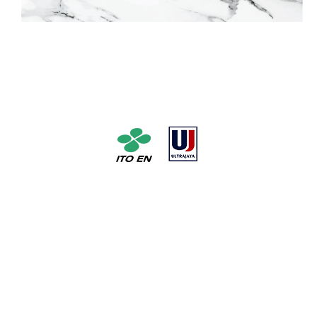
Pabrik Teh No. 1 di Jepang dengan pelopor dan pabrik susu
susu UHT No. 1 di Indonesia * Berdasarkan unit penjualan
dari Januari hingga Desember 2016 (Hak Cipta @ 2016
Inryou Souken)
Media Sosial