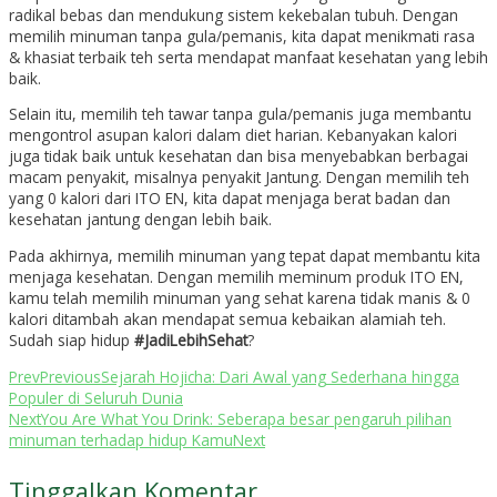
radikal bebas dan mendukung sistem kekebalan tubuh. Dengan
memilih minuman tanpa gula/pemanis, kita dapat menikmati rasa
& khasiat terbaik teh serta mendapat manfaat kesehatan yang lebih
baik.
Selain itu, memilih teh tawar tanpa gula/pemanis juga membantu
mengontrol asupan kalori dalam diet harian. Kebanyakan kalori
juga tidak baik untuk kesehatan dan bisa menyebabkan berbagai
macam penyakit, misalnya penyakit Jantung. Dengan memilih teh
yang 0 kalori dari ITO EN, kita dapat menjaga berat badan dan
kesehatan jantung dengan lebih baik.
Pada akhirnya, memilih minuman yang tepat dapat membantu kita
menjaga kesehatan. Dengan memilih meminum produk ITO EN,
kamu telah memilih minuman yang sehat karena tidak manis & 0
kalori ditambah akan mendapat semua kebaikan alamiah teh.
Sudah siap hidup
#JadiLebihSehat
?
Prev
Previous
Sejarah Hojicha: Dari Awal yang Sederhana hingga
Populer di Seluruh Dunia
Next
You Are What You Drink: Seberapa besar pengaruh pilihan
minuman terhadap hidup Kamu
Next
Tinggalkan Komentar