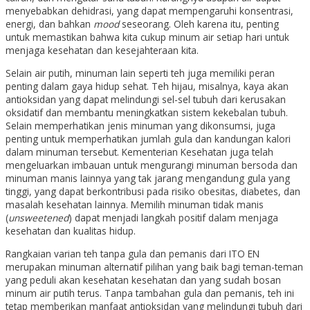
menyebabkan dehidrasi, yang dapat mempengaruhi konsentrasi,
energi, dan bahkan
mood
seseorang. Oleh karena itu, penting
untuk memastikan bahwa kita cukup minum air setiap hari untuk
menjaga kesehatan dan kesejahteraan kita.
Selain air putih, minuman lain seperti teh juga memiliki peran
penting dalam gaya hidup sehat. Teh hijau, misalnya, kaya akan
antioksidan yang dapat melindungi sel-sel tubuh dari kerusakan
oksidatif dan membantu meningkatkan sistem kekebalan tubuh.
Selain memperhatikan jenis minuman yang dikonsumsi, juga
penting untuk memperhatikan jumlah gula dan kandungan kalori
dalam minuman tersebut. Kementerian Kesehatan juga telah
mengeluarkan imbauan untuk mengurangi minuman bersoda dan
minuman manis lainnya yang tak jarang mengandung gula yang
tinggi, yang dapat berkontribusi pada risiko obesitas, diabetes, dan
masalah kesehatan lainnya. Memilih minuman tidak manis
(
unsweetened
) dapat menjadi langkah positif dalam menjaga
kesehatan dan kualitas hidup.
Rangkaian varian teh tanpa gula dan pemanis dari ITO EN
merupakan
minuman alternatif
pilihan yang baik bagi teman-teman
yang peduli akan kesehatan kesehatan
dan yang sudah bosan
minum air putih terus
. Tanpa tambahan gula dan pemanis, teh ini
tetap memberikan manfaat antioksidan yang melindungi tubuh dari