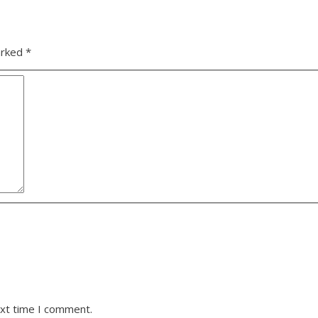
arked
*
ext time I comment.