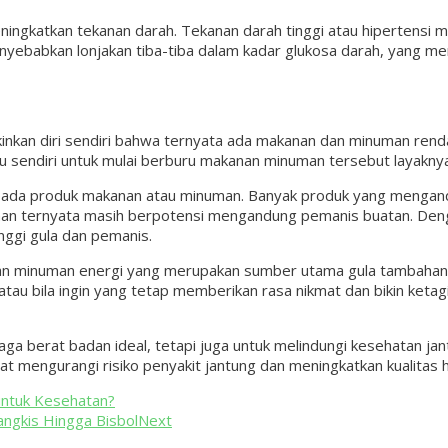
ingkatkan tekanan darah. Tekanan darah tinggi atau hipertensi m
yebabkan lonjakan tiba-tiba dalam kadar glukosa darah, yang me
kan diri sendiri bahwa ternyata ada makanan dan minuman rendah
u sendiri untuk mulai berburu makanan minuman tersebut layaknya
i pada produk makanan atau minuman. Banyak produk yang mengan
inuman ternyata masih berpotensi mengandung pemanis buatan. De
nggi gula dan pemanis.
dan minuman energi yang merupakan sumber utama gula tambahan.
tau bila ingin yang tetap memberikan rasa nikmat dan bikin keta
aga berat badan ideal, tetapi juga untuk melindungi kesehatan 
t mengurangi risiko penyakit jantung dan meningkatkan kualitas h
untuk Kesehatan?
angkis Hingga Bisbol
Next