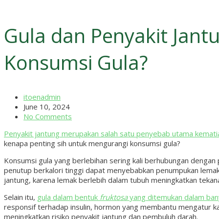
Gula dan Penyakit Jan
Konsumsi Gula?
itoenadmin
June 10, 2024
No Comments
Penyakit jantung merupakan salah satu penyebab utama kematia
kenapa penting sih untuk mengurangi konsumsi gula?
Konsumsi gula yang berlebihan sering kali berhubungan dengan p
penutup berkalori tinggi dapat menyebabkan penumpukan lemak
jantung, karena lemak berlebih dalam tubuh meningkatkan tekan
Selain itu,
gula dalam bentuk
fruktosa
yang ditemukan dalam bany
responsif terhadap insulin, hormon yang membantu mengatur kada
meningkatkan risiko penyakit jantung dan pembuluh darah.