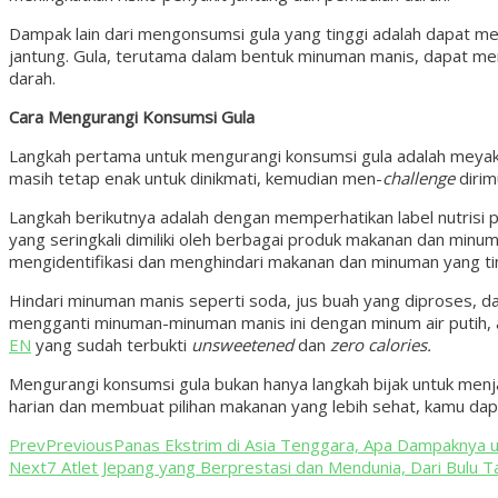
Dampak lain dari mengonsumsi gula yang tinggi adalah dapat men
jantung. Gula, terutama dalam bentuk minuman manis, dapat men
darah.
Cara Mengurangi Konsumsi Gula
Langkah pertama untuk mengurangi konsumsi gula adalah meyakin
masih tetap enak untuk dinikmati, kemudian men-
challenge
dirim
Langkah berikutnya adalah dengan memperhatikan label nutris
yang seringkali dimiliki oleh berbagai produk makanan dan m
mengidentifikasi dan menghindari makanan dan minuman yang ti
Hindari minuman manis seperti soda, jus buah yang diproses, 
mengganti minuman-minuman manis ini dengan minum air putih, a
EN
yang sudah terbukti
unsweetened
dan
zero calories.
Mengurangi konsumsi gula bukan hanya langkah bijak untuk menj
harian dan membuat pilihan makanan yang lebih sehat, kamu dapa
Prev
Previous
Panas Ekstrim di Asia Tenggara, Apa Dampaknya 
Next
7 Atlet Jepang yang Berprestasi dan Mendunia, Dari Bulu T