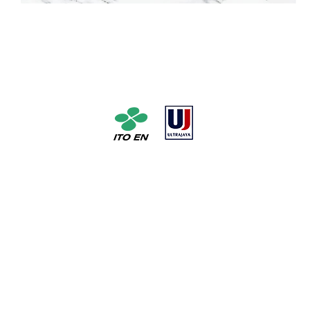
No. 1 Tea Company Manufacturer in Japan with pioneer
and milk manufacture UHT milk No. 1 in Indonesia *Based
on unit sales from January to December 2016 (Copyright
@2016 Inryou Souken)
Social Media
Stay connected with ITO EN ULTRAJAYA Wholesale Get