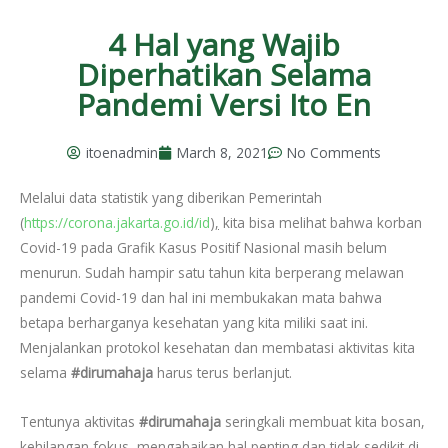
4 Hal yang Wajib
Diperhatikan Selama
Pandemi Versi Ito En
itoenadmin
March 8, 2021
No Comments
Melalui data statistik yang diberikan Pemerintah
(
https://corona.jakarta.go.id/id
),
kita bisa melihat bahwa korban
Covid-19 pada Grafik Kasus Positif Nasional masih belum
menurun. Sudah hampir satu tahun kita berperang melawan
pandemi Covid-19 dan hal ini membukakan mata bahwa
betapa berharganya kesehatan yang kita miliki saat ini.
Menjalankan protokol kesehatan dan membatasi aktivitas kita
selama
#dirumahaja
harus terus berlanjut.
Tentunya aktivitas
#dirumahaja
seringkali membuat kita bosan,
kehilangan fokus, mengabaikan hal penting dan tidak sedikit di