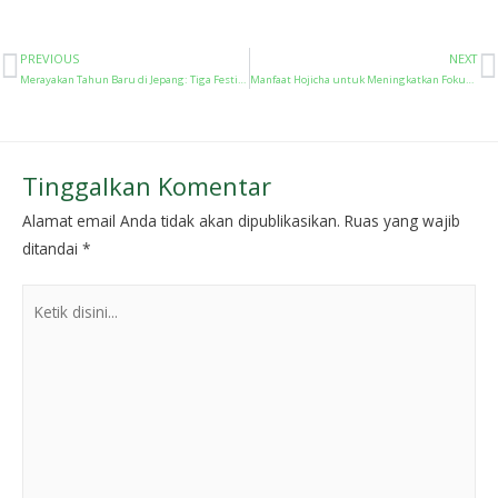
PREVIOUS
NEXT
Merayakan Tahun Baru di Jepang: Tiga Festival yang Wajib Kamu Kunjungi
Manfaat Hojicha untuk Meningkatkan Fokus dan Mengurangi Kelelahan
Tinggalkan Komentar
Alamat email Anda tidak akan dipublikasikan.
Ruas yang wajib
ditandai
*