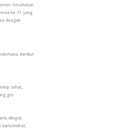
Menteri Kesehatan
nesia ke-71 yang
isa dicegah
ederhana. Berikut
hidup sehat,
ng gizi
rlu diingat,
 karbohidrat,