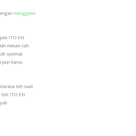
 dengan
mengganti
gula ITO EN.
elah minum teh
bih optimal.
a pun harus
itarasa teh saat
k teh ITO EN
 yah