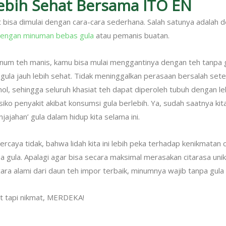
ebih Sehat Bersama ITO EN
t bisa dimulai dengan cara-cara sederhana. Salah satunya adalah
engan minuman bebas gula
atau pemanis buatan.
inum teh manis, kamu bisa mulai menggantinya dengan teh tanpa 
gula jauh lebih sehat. Tidak meninggalkan perasaan bersalah set
nol, sehingga seluruh khasiat teh dapat diperoleh tubuh dengan le
siko penyakit akibat konsumsi gula berlebih. Ya, sudah saatnya kit
jajahan’ gula dalam hidup kita selama ini.
rcaya tidak, bahwa lidah kita ini lebih peka terhadap kenikmatan c
a gula. Apalagi agar bisa secara maksimal merasakan citarasa uni
ara alami dari daun teh impor terbaik, minumnya wajib tanpa gula
t tapi nikmat, MERDEKA!