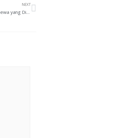
NEXT
Mengenal Keiro no Hi, Hari Istimewa yang Didedikasikan untuk Menghormati Lansia