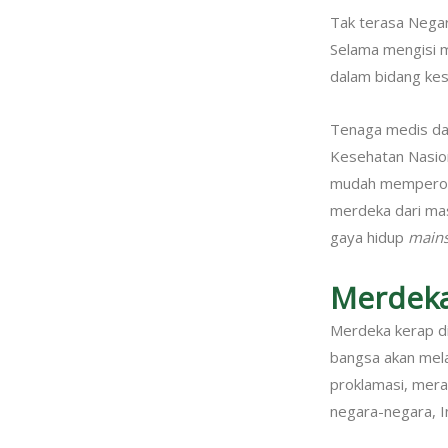
Tak terasa Negar
Selama mengisi m
dalam bidang kes
Tenaga medis dan
Kesehatan Nasion
mudah memperole
merdeka dari mas
gaya hidup
main
Merdeka
Merdeka kerap d
bangsa akan mela
proklamasi, mera
negara-negara, I