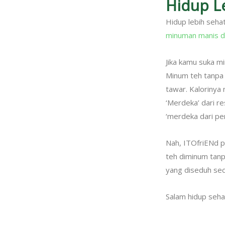
Hidup L
Hidup lebih seha
minuman manis d
Jika kamu suka m
Minum teh tanpa 
tawar. Kalorinya 
‘Merdeka’ dari re
‘merdeka dari pen
Nah, ITOfriENd pe
teh diminum tanp
yang diseduh sec
Salam hidup seha