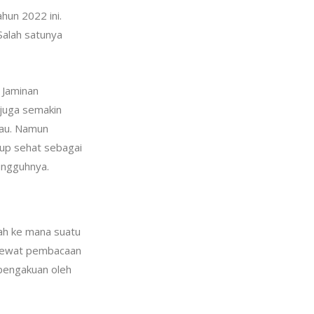
hun 2022 ini.
Salah satunya
 Jaminan
 juga semakin
kau. Namun
dup sehat sebagai
ungguhnya.
ah ke mana suatu
 lewat pembacaan
pengakuan oleh