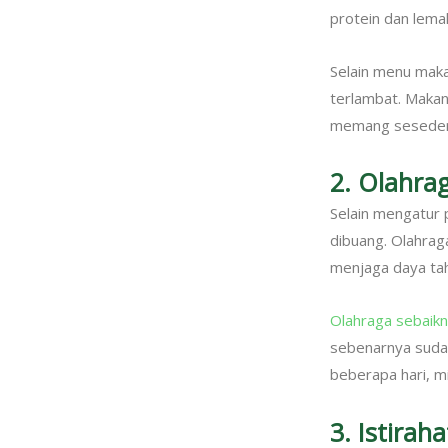
protein dan lema
Selain menu maka
terlambat. Makan
memang sesederh
2. Olahra
Selain mengatur p
dibuang. Olahraga
menjaga daya tah
Olahraga sebaikny
sebenarnya sudah
beberapa hari, mi
3. Istirah