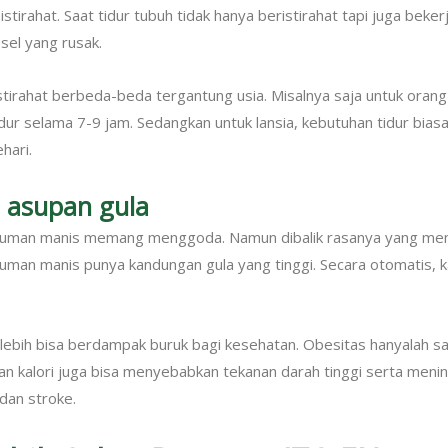
istirahat. Saat tidur tubuh tidak hanya beristirahat tapi juga beker
sel yang rusak.
tirahat berbeda-beda tergantung usia. Misalnya saja untuk oran
idur selama 7-9 jam. Sedangkan untuk lansia, kebutuhan tidur bias
hari.
i asupan gula
uman manis memang menggoda. Namun dibalik rasanya yang men
man manis punya kandungan gula yang tinggi. Secara otomatis, ka
rlebih bisa berdampak buruk bagi kesehatan. Obesitas hanyalah sa
ihan kalori juga bisa menyebabkan tekanan darah tinggi serta menin
dan stroke.