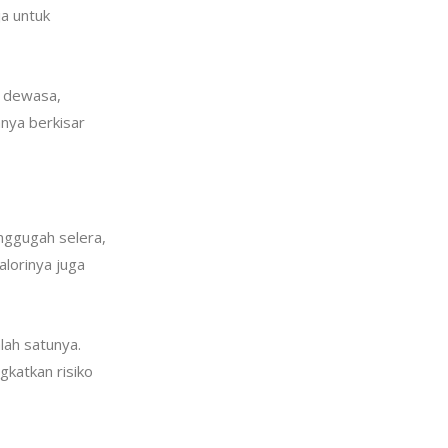
ja untuk
g dewasa,
anya berkisar
ggugah selera,
lorinya juga
lah satunya.
gkatkan risiko