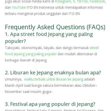
juga akun sosial media kami di
Instagram
,
X,
TikTok
,
Facebook
,
dan
YouTube
ITO EN Indonesia untuk mendapatkan informasi
terbaru mengenai produk unggulan dari ITO EN
Frequently Asked Questions (FAQs)
1. Apa street food Jepang yang paling
populer?
Takoyaki, okonomiyaki, taiyaki, dan dango termasuk
street
food Jepang yang paling populer
dan mudah ditemukan di
berbagai daerah di Jepang.
2. Liburan ke Jepang enaknya bulan apa?
Umumnya,
waktu terbaik untuk liburan ke Jepang
adalah
Maret–April saat bunga sakura bermekaran atau Oktober–
November saat musim gugur.
3. Festival apa yang populer di Jepang?
Gion Matsuri, Festival Salju Sapporo, Festival Api Nozawa, dan