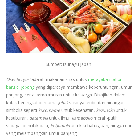
Sumber: tsunagu Japan
Osechi ryori
adalah makanan khas untuk
merayakan tahun
baru di Jepang
yang dipercaya membawa keberuntungan, umur
panjang, serta kemakmuran untuk keluarga. Disajikan dalam
kotak bertingkat bernama
jubako
, isinya terdiri dari hidangan
simbolis seperti
kuromame
untuk kesehatan,
kazunoko
untuk
kesuburan,
datemaki
untuk ilmu,
kamaboko
merah-putih
sebagai penolak bala,
kobumaki
untuk kebahagiaan, hingga ebi
yang melambangkan umur panjang.