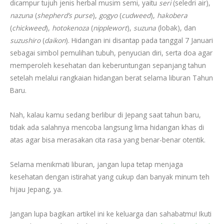
dicampur tujuh jenis herbal musim semi, yaitu
seri
(seledri air),
nazuna
(
shepherd’s purse
),
gogyo
(
cudweed
),
hakobera
(
chickweed
),
hotokenoza
(
nipplewort
),
suzuna
(lobak), dan
suzushiro
(
daikon
). Hidangan ini disantap pada tanggal 7 Januari
sebagai simbol pemulihan tubuh, penyucian diri, serta doa agar
memperoleh kesehatan dan keberuntungan sepanjang tahun
setelah melalui rangkaian hidangan berat selama liburan Tahun
Baru.
Nah, kalau kamu sedang berlibur di Jepang saat tahun baru,
tidak ada salahnya mencoba langsung lima hidangan khas di
atas agar bisa merasakan cita rasa yang benar-benar otentik.
Selama menikmati liburan, jangan lupa tetap menjaga
kesehatan dengan istirahat yang cukup dan banyak minum teh
hijau Jepang, ya.
Jangan lupa bagikan artikel ini ke keluarga dan sahabatmu! Ikuti