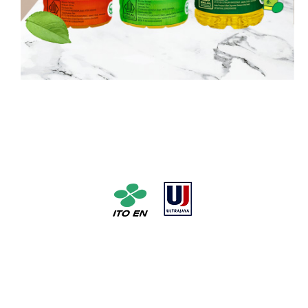
Pabrik Teh No. 1 di Jepang dengan pelopor dan pabrik susu
susu UHT No. 1 di Indonesia * Berdasarkan unit penjualan
dari Januari hingga Desember 2016 (Hak Cipta @ 2016
Inryou Souken)