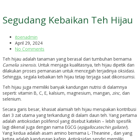
Segudang Kebaikan Teh Hijau
itoenadmin
April 29, 2024
No Comments
Teh hijau adalah tanaman yang berasal dari tumbuhan bernama
Camelia sinensis
. Untuk menjaga kualitasnya, teh hijau dipetik dan
dilakukan proses pemanasan untuk mencegah terjadinya oksidasi.
Sehingga, segala kebaikan teh hijau tetap terjaga saat dikonsumsi.
Teh hijau juga memiliki banyak kandungan nutrisi di dalamnya
seperti: vitamin B, C, E, kalsium, magnesium, mangan,
zinc,
dan
selenium.
Secara garis besar, khasiat alamiah teh hijau merupakan kontribusi
dari 3 zat utama yang terkandung di dalam daun teh. Yang pertama
adalah antioksidan polifenol yang disebut katekin – lebih spesifik
lagi dikenal juga dengan nama EGCG (
epigallocatechin gallateI
).
Yang kedua adalah asam amino bernama L-Theanine , dan yang
ketiga adalah kandungan kafein. Antioksidan sendiri memiliki