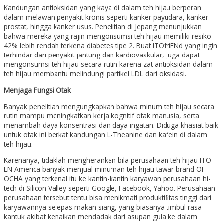
Kandungan antioksidan yang kaya di dalam teh hijau berperan
dalam melawan penyakit kronis seperti kanker payudara, kanker
prostat, hingga kanker usus. Penelitian di Jepang menunjukkan
bahwa mereka yang rajin mengonsumsi teh hijau memiliki resiko
42% lebih rendah terkena diabetes tipe 2. Buat ITOfriENd yang ingin
terhindar dari penyakit jantung dan kardiovaskular, juga dapat
mengonsumsi teh hijau secara rutin karena zat antioksidan dalam
teh hijau membantu melindungi partikel LDL dari oksidasi.
Menjaga Fungsi Otak
Banyak penelitian mengungkapkan bahwa minum teh hijau secara
rutin mampu meningkatkan kerja kognitif otak manusia, serta
menambah daya konsentrasi dan daya ingatan. Diduga khasiat baik
untuk otak ini berkat kandungan L-Theanine dan kafein di dalam
teh hijau.
Karenanya, tidaklah mengherankan bila perusahaan teh hijau ITO
EN America banyak menjual minuman teh hijau tawar brand OI
OCHA yang terkenal itu ke kantin-kantin karyawan perusahaan hi-
tech di Silicon Valley seperti Google, Facebook, Yahoo. Perusahaan-
perusahaan tersebut tentu bisa menikmati produktifitas tinggi dari
karyawannya selepas makan siang, yang biasanya timbul rasa
kantuk akibat kenaikan mendadak dari asupan gula ke dalam