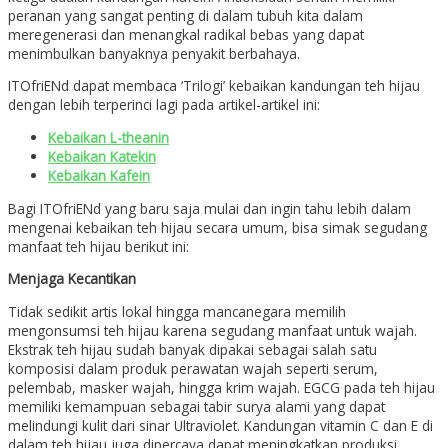
peranan yang sangat penting di dalam tubuh kita dalam
meregenerasi dan menangkal radikal bebas yang dapat
menimbulkan banyaknya penyakit berbahaya.
ITOfriENd dapat membaca ‘Trilogi’ kebaikan kandungan teh hijau
dengan lebih terperinci lagi pada artikel-artikel ini:
Kebaikan L-theanin
Kebaikan Katekin
Kebaikan Kafein
Bagi ITOfriENd yang baru saja mulai dan ingin tahu lebih dalam
mengenai kebaikan teh hijau secara umum, bisa simak segudang
manfaat teh hijau berikut ini:
Menjaga
Kecantikan
Tidak sedikit artis lokal hingga mancanegara memilih
mengonsumsi teh hijau karena segudang manfaat untuk wajah.
Ekstrak teh hijau sudah banyak dipakai sebagai salah satu
komposisi dalam produk perawatan wajah seperti serum,
pelembab, masker wajah, hingga krim wajah. EGCG pada teh hijau
memiliki kemampuan sebagai tabir surya alami yang dapat
melindungi kulit dari sinar Ultraviolet. Kandungan vitamin C dan E di
dalam teh hijau juga dipercaya dapat meningkatkan produksi