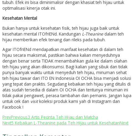
tubuh. Efek ini bisa diminimalisir dengan khasiat teh hijau untuk
optimalisasi kinerja otak ini.
Kesehatan Mental
Bukan hanya untuk kesehatan fisik, teh hijau juga baik untuk
kesehatan mental ITOfriENd. Kandungan
L-Theanine
dalam teh
hijau memberikan efek tenang dan rileks pada tubuh.
Agar ITOfriENd mendapatkan manfaat kesehatan di dalam teh
hijau secara maksimal, pastikan bahwa kalian menyeduhnya
dengan benar serta TIDAK menambahkan gula ke dalam olahan
teh hijau yang akan dikonsumsi. Bagi kalian yang sibuk dan tidak
punya banyak waktu untuk menyeduh teh hijau, minuman sehat
teh hijau tawar dari ITO EN Indonesia OI OCHA bisa menjadi solusi
yang tepat dan praktis. Segudang kebaikan teh hijau yang ditulis di
atas sudah tersedia di dalam OI OCHA dan tentunya minuman ini
tidak pakai pengawet, perasa tambahan dan pemanis. Jangan lupa
untuk cek dan
visit
koleksi produk kami yah di Instagram dan
Facebook !
Prev
Previous
3 Artis Pecinta Teh Hijau dan Matcha
Next
5 Kebaikan L-Theanine pada Teh Hijau untuk Kesehatan
Next