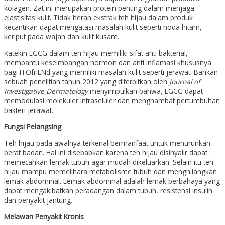
kolagen. Zat ini merupakan protein penting dalam menjaga
elastisitas kulit. Tidak heran ekstrak teh hijau dalam produk
kecantikan dapat mengatasi masalah kulit seperti noda hitam,
keriput pada wajah dan kulit kusam.
Katekin EGCG dalam teh hijau memiliki sifat anti bakterial,
membantu keseimbangan hormon dan anti inflamasi khususnya
bagi ITOfriENd yang memiliki masalah kulit seperti jerawat. Bahkan
sebuah penelitian tahun 2012 yang diterbitkan oleh
Journal of
Investigative Dermatology
menyimpulkan bahwa, EGCG dapat
memodulasi molekuler intraseluler dan menghambat pertumbuhan
bakteri jerawat.
Fungsi Pelangsing
Teh hijau pada awalnya terkenal bermanfaat untuk menurunkan
berat badan. Hal ini disebabkan karena teh hijau disinyalir dapat
memecahkan lemak tubuh agar mudah dikeluarkan. Selain itu teh
hijau mampu memelihara metabolisme tubuh dan menghilangkan
lemak abdominal. Lemak abdominal adalah lemak berbahaya yang
dapat mengakibatkan peradangan dalam tubuh, resistensi insulin
dan penyakit jantung.
Melawan Penyakit Kronis