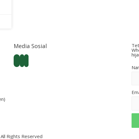
Media Sosial
Tet
Who
hij
Na
Ema
en)
ll Rights Reserved