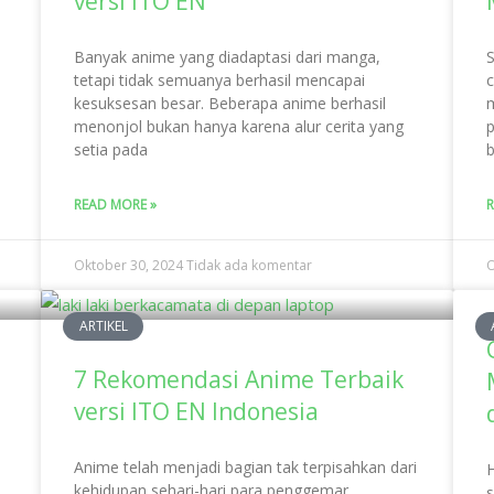
versi ITO EN
Banyak anime yang diadaptasi dari manga,
S
tetapi tidak semuanya berhasil mencapai
c
kesuksesan besar. Beberapa anime berhasil
m
menonjol bukan hanya karena alur cerita yang
p
setia pada
READ MORE »
R
Oktober 30, 2024
Tidak ada komentar
O
ARTIKEL
7 Rekomendasi Anime Terbaik
versi ITO EN Indonesia
Anime telah menjadi bagian tak terpisahkan dari
H
kehidupan sehari-hari para penggemar
s