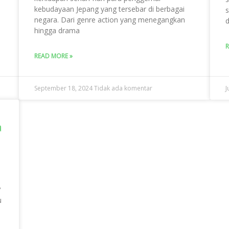
kebudayaan Jepang yang tersebar di berbagai
s
negara. Dari genre action yang menegangkan
d
hingga drama
R
READ MORE »
September 18, 2024
Tidak ada komentar
J
a
?
u