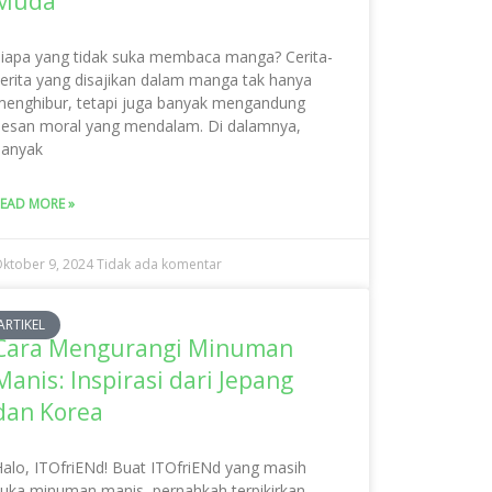
Muda
iapa yang tidak suka membaca manga? Cerita-
erita yang disajikan dalam manga tak hanya
enghibur, tetapi juga banyak mengandung
esan moral yang mendalam. Di dalamnya,
banyak
EAD MORE »
ktober 9, 2024
Tidak ada komentar
ARTIKEL
Cara Mengurangi Minuman
Manis: Inspirasi dari Jepang
dan Korea
alo, ITOfriENd! Buat ITOfriENd yang masih
uka minuman manis, pernahkah terpikirkan