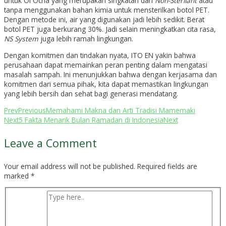
untuk Oi Ocha yang merupakan singkatan dari
Non-Sterilant
atau
tanpa menggunakan bahan kimia untuk mensterilkan botol PET.
Dengan metode ini, air yang digunakan jadi lebih sedikit. Berat
botol PET juga berkurang 30%. Jadi selain meningkatkan cita rasa,
NS System
juga lebih ramah lingkungan.
Dengan komitmen dan tindakan nyata, ITO EN yakin bahwa
perusahaan dapat memainkan peran penting dalam mengatasi
masalah sampah. Ini menunjukkan bahwa dengan kerjasama dan
komitmen dari semua pihak, kita dapat memastikan lingkungan
yang lebih bersih dan sehat bagi generasi mendatang.
Prev
Previous
Memahami Makna dan Arti Tradisi Mamemaki
Next
5 Fakta Menarik Bulan Ramadan di Indonesia
Next
Leave a Comment
Your email address will not be published.
Required fields are
marked
*