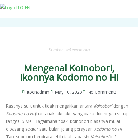
Sumber : wikipedia.org
Mengenal Koinobori,
Ikonnya Kodomo no Hi
itoenadmin
May 10, 2023
No Comments
Rasanya sulit untuk tidak mengaitkan antara
K
oinobori
dengan
Kodomo no Hi
(hari anak laki-laki) yang biasa diperingati setiap
tanggal 5 Mei. Bagaimana tidak. Koinobori biasanya mulai
dipasang sekitar satu bulan jelang perayaan
Kodomo no Hi
.
Tapi sebelum berbicara lebih jauh, apa sih
K
oinobori
ini?