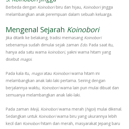
Berbeda dengan
Koinobori
biru dan hijau,
Koinobori
jingga
melambangkan anak perempuan dalam sebuah keluarga.
Mengenal Sejarah
Koinobori
Jika ditarik ke belakang, tradisi memasang
Koinobori
sebenarnya sudah dimulai sejak zaman
Edo
. Pada saat itu,
hanya ada satu warna
koinobori
, yakni warna hitam yang
disebut
magoi
.
Pada kala itu,
magoi
atau
Koinobori
warna hitam ini
melambangkan anak laki-laki pertama. Seiring dengan
berjalannya waktu,
Koinobori
warna lain pun mulai dibuat dan
semuanya melambangkan anak laki-laki.
Pada zaman
Meiji
,
Koinobori
warna merah (
higoi
) mulai dikenal.
Sedangkan untuk
Koinobori
warna biru yang ukurannya lebih
kecil dari
Koinobori
hitam dan merah, masyarakat Jepang baru