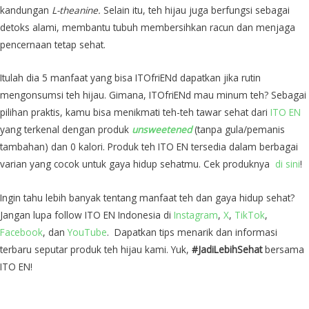
kandungan
L-theanine.
Selain itu, teh hijau juga berfungsi sebagai
detoks alami, membantu tubuh membersihkan racun dan menjaga
pencernaan tetap sehat.
Itulah dia 5 manfaat yang bisa ITOfriENd dapatkan jika rutin
mengonsumsi teh hijau. Gimana, ITOfriENd mau minum teh? Sebagai
pilihan praktis, kamu bisa menikmati teh-teh tawar sehat dari
ITO EN
yang terkenal dengan produk
unsweetened
(tanpa gula/pemanis
tambahan)
dan 0 kalori. Produk teh ITO EN tersedia dalam berbagai
varian yang cocok untuk gaya hidup sehatmu. Cek produknya
di sini
!
Ingin tahu lebih banyak tentang manfaat teh dan gaya hidup sehat?
Jangan lupa follow ITO EN Indonesia
di
Instagram
,
X
,
TikTok
,
Facebook
, dan
YouTube
. Dapatkan tips menarik dan informasi
terbaru seputar produk teh hijau kami. Yuk,
#JadiLebihSehat
bersama
ITO EN!