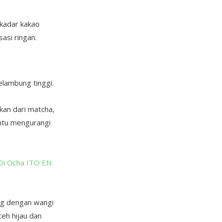
 kadar kakao
asi ringan.
elambung tinggi.
kan dari matcha,
ntu mengurangi
Oi Ocha ITO EN
ang dengan wangi
eh hijau dan