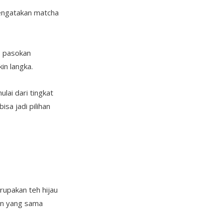
engatakan matcha
m, pasokan
in langka.
lai dari tingkat
sa jadi pilihan
rupakan teh hijau
man yang sama