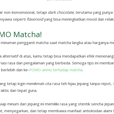
r non-konvensional, tetapi
dark chocolate
, terutama yang punya
 senyawa seperti
flavonoid
yang bisa meningkatkan mood dan relaks
MO Matcha!
tif minuman pengganti matcha saat matcha langka atau harganya m
alternatif di atas, kamu tetap bisa mendapatkan efek menenang
riasi rasa dan pengalaman yang berbeda. Semoga tips ini memba
berlebih dan ke-
FOMO-anmu terhadap matcha
.
ng tetap ingin menikmati cita rasa teh hijau Jepang tanpa repot,
praktis dan tepat guna.
 siap minum dari Jepang ini memiliki rasa yang otentik sencha Jep
ut, menyegarkan, dan tetap membawa manfaat antioksidan alami t