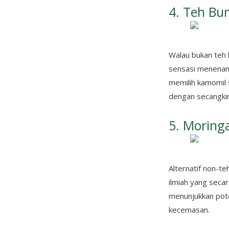
4. Teh Bu
Walau bukan
teh 
sensasi menenang
memilih kamomil 
dengan secangkir
5. Moring
Alternatif non-t
ilmiah yang seca
menunjukkan pote
kecemasan.