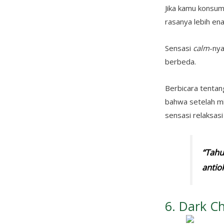
Jika kamu konsu
rasanya lebih ena
Sensasi
calm
-nya
berbeda.
Berbicara tentan
bahwa setelah min
sensasi relaksasi
“
Tahu
antio
6. Dark C