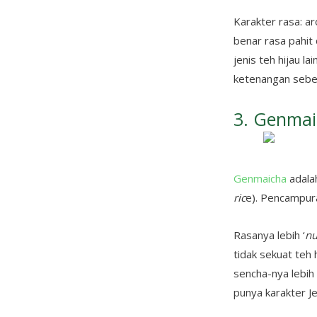
Karakter rasa: 
benar rasa pahit
jenis teh hijau l
ketenangan sebe
3. Genma
Genmaicha
adala
ric
e). Pencampur
Rasanya lebih ‘
nu
tidak sekuat teh
sencha-nya lebih
punya karakter 