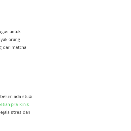
agus untuk
nyak orang
g dari matcha
 belum ada studi
itian pra-klinis
ejala stres dan