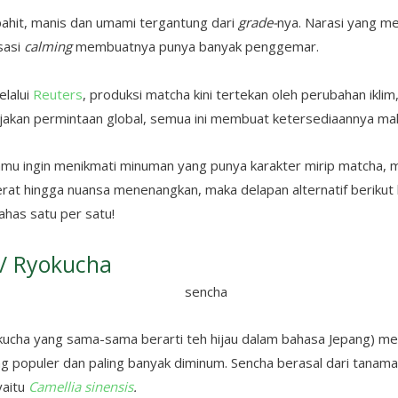
pahit, manis dan umami tergantung dari
grade-
nya. Narasi yang m
sasi
calming
membuatnya punya banyak penggemar.
elalui
Reuters
, produksi matcha kini tertekan oleh perubahan ikli
njakan permintaan global, semua ini membuat ketersediaannya mak
kamu ingin menikmati minuman yang punya karakter mirip matcha, mu
rat hingga nuansa menenangkan, maka delapan alternatif berikut bi
bahas satu per satu!
 / Ryokucha
kucha yang sama-sama berarti teh hijau dalam bahasa Jepang) me
ng populer dan paling banyak diminum. Sencha berasal dari tana
yaitu
Camellia sinensis
.