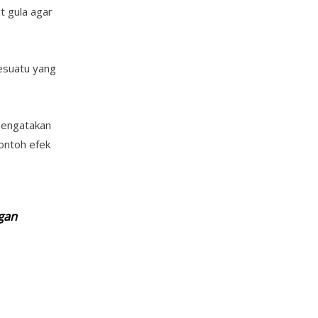
it gula agar
sesuatu yang
engatakan
contoh efek
gan