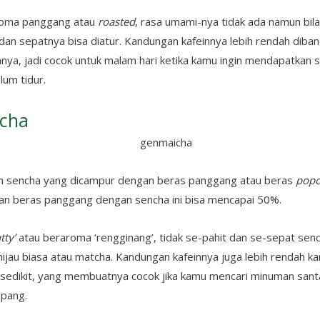
aroma panggang atau
roasted
, rasa umami-nya tidak ada namun bil
 dan sepatnya bisa diatur. Kandungan kafeinnya lebih rendah dib
ainnya, jadi cocok untuk malam hari ketika kamu ingin mendapatkan 
lum tidur.
icha
h sencha yang dicampur dengan beras panggang atau
beras
popc
an beras panggang dengan sencha ini bisa mencapai 50%.
tty’
atau beraroma ‘rengginang’, tidak se-pahit dan se-sepat senc
 hijau biasa atau matcha. Kandungan kafeinnya juga lebih rendah 
 sedikit, yang membuatnya cocok jika kamu mencari minuman sant
Jepang.