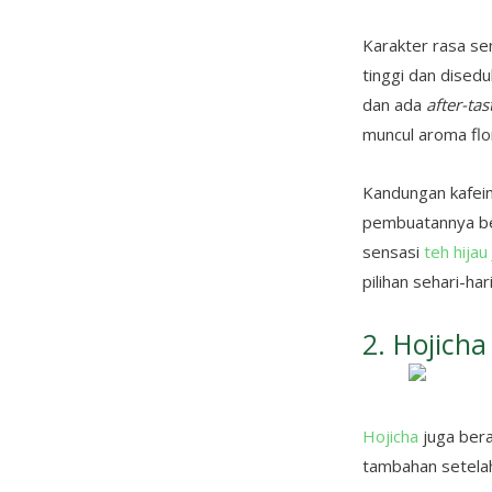
Karakter rasa sen
tinggi dan disedu
dan ada
after-tas
muncul aroma fl
Kandungan kafein
pembuatannya ber
sensasi
teh hijau
pilihan sehari-har
2. Hojicha
Hojicha
juga bera
tambahan setelah