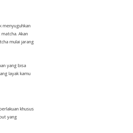
yak menyuguhkan
t matcha. Akan
tcha mulai jarang
man yang bisa
yang layak kamu
perlakuan khusus
but yang