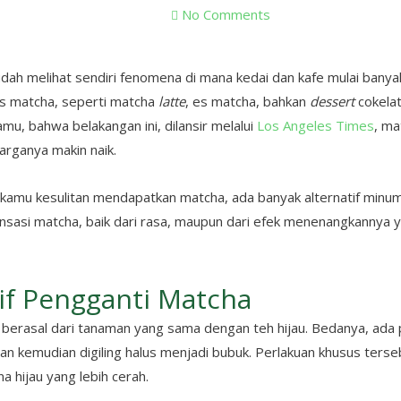
No Comments
ah melihat sendiri fenomena di mana kedai dan kafe mulai ban
s matcha, seperti matcha
latte
, es matcha, bahkan
dessert
cokela
amu, bahwa belakangan ini, dilansir melalui
Los Angeles Times
, ma
arganya makin naik.
a kamu kesulitan mendapatkan matcha, ada banyak alternatif minu
sasi matcha, baik dari rasa, maupun dari efek menenangkannya 
tif Pengganti Matcha
 berasal dari tanaman yang sama dengan teh hijau. Bedanya, ada 
n kemudian digiling halus menjadi bubuk. Perlakuan khusus terse
 hijau yang lebih cerah.