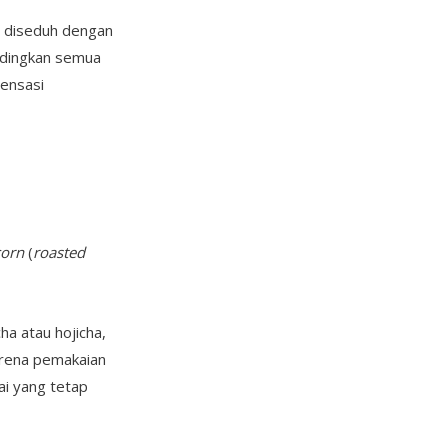
a diseduh dengan
andingkan semua
sensasi
orn
(
roasted
ha atau hojicha,
karena pemakaian
ai yang tetap