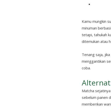
Kamu mungkin sud
minuman berbasi
tetapi, tahukah k
ditemukan atau h
Tenang saja, jik
menggantikan sen
coba.
Alterna
Matcha sejatinya
sebelum panen da
memberikan warna