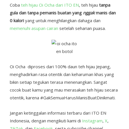
Coba
teh hijau Oi Ocha dari ITO EN
, teh hijau
tanpa
gula dan
tanpa pemanis buatan yang
nggak
manis dan
0 kalori
yang untuk menghilangkan dahaga dan
memenuhi asupan cairan
setelah seharian puasa.
Oi Ocha diproses dari 100% daun teh hijau Jepang,
menghadirkan rasa otentik dan keharuman khas yang
bikin setiap tegukan terasa menenangkan. Sangat
cocok buat kamu yang mau merasakan teh hijau secara
otentik, karena #GakSemuaHarusManisBuatDinikmati.
Jangan ketinggalan informasi terbaru dari ITO EN
Indonesia, dengan mengikuti kami di
Instagram
,
X
,
TikTok
, dan
Facebook
, serta
subscribe channel