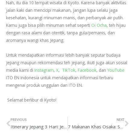
Nah, itu dia 10 tempat wisata di Kyoto. Karena banyak aktivitas
jalan kaki dan mencicipi makanan, jangan lupa selalu jaga
kesehatan, kurangi minuman manis, dan perbanyak air putih.
Kamu juga bisa pilih minuman sehat seperti
Oi Ocha
, teh hijau
dengan rasa alami dan otentik, tanpa gula/pemanis, dan
aromanya wangi khas Jepang.
Untuk mendapatkan informasi lebih banyak seputar budaya
jepang maupun rekomendasi teh jepang, ikuti juga akun sosial
media kami di
Instagram
,
X
,
TikTok
,
Facebook
, dan
YouTube
ITO EN Indonesia untuk mendapatkan informasi terbaru
mengenai produk unggulan dari ITO EN.
Selamat berlibur di Kyoto!
PREVIOUS
NEXT
Itinerary Jepang 3 Hari: Jelajahi Osaka, Kyoto, dan Nara dengan Wisata Kuliner dan Budaya
7 Makanan Khas Osaka: Surga Kuliner Jepang untuk Pecinta Street Food